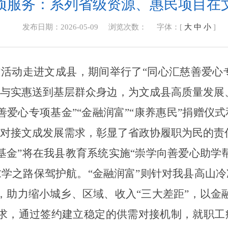
项服务：系列省级资源、惠民项目在
发布日期：2026-05-09
浏览次数：
字体：[
大
中
小
]
”活动走进文成县，
期间举行了
“同心汇慈善爱心专
与实惠送到基层群众身边，为文成县高质量发展
善爱心专项基金”“金融润富”“康养惠民”捐赠仪
对接文成发展需求，彰显了省政协履职为民的责
基金”
将
在
我
县教育系统实施
“崇学向善爱心助学
学之路保驾护航。“金融润富”则针对
我
县高山冷
，
助力缩小城乡、区域、收入
“三大差距”，以金
求，通过签约建立稳定的供需对接机制，就职工