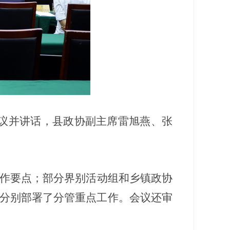
议
并讲话
，县政协副主席雷旭燕、张
工作要点；
部分
界别活动组和
乡镇
政协
分别部署了分管
重点
工作。
会议还审